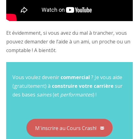
Et évidemment, si vous avez du mal à trancher, vous
pouvez demander de l’aide à un ami, un proche ou un
comptable ! A bientôt.
Vous voulez devenir
commercial
? Je vous aide
(gratuitement) à
construire votre carrière
sur
des bases
saines
(et
performantes
) !
M'inscrire au Cours Crash!