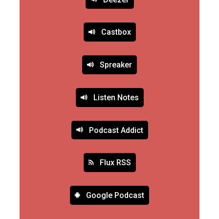
Castbox
Spreaker
Listen Notes
Podcast Addict
Flux RSS
Google Podcast