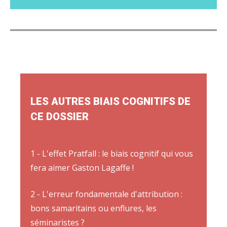
LES AUTRES BIAIS COGNITIFS DE
CE DOSSIER
1 - L'effet Pratfall : le biais cognitif qui vous
fera aimer Gaston Lagaffe !
2 - L'erreur fondamentale d'attribution :
bons samaritains ou enflures, les
séminaristes ?