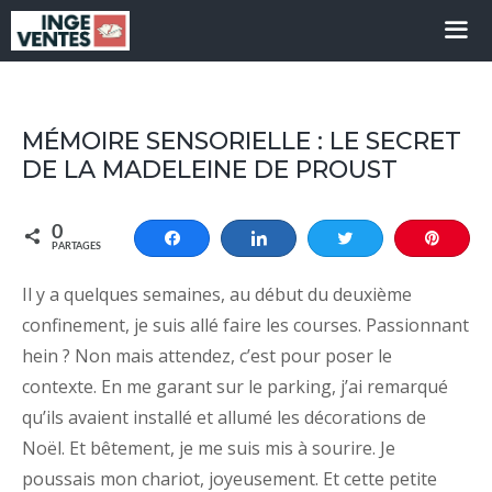
Aller
au
contenu
MÉMOIRE SENSORIELLE : LE SECRET
DE LA MADELEINE DE PROUST
0
Partagez
Partagez
Tweetez
Enreg
PARTAGES
Il y a quelques semaines, au début du deuxième
confinement, je suis allé faire les courses. Passionnant
hein ? Non mais attendez, c’est pour poser le
contexte. En me garant sur le parking, j’ai remarqué
qu’ils avaient installé et allumé les décorations de
Noël. Et bêtement, je me suis mis à sourire. Je
poussais mon chariot, joyeusement. Et cette petite